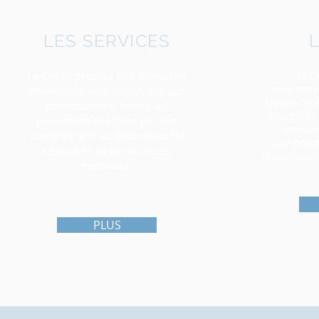
LES SERVICES
Le C
Le Céneq propose une démarche
neuropsyc
d’évaluation neuropsychologique
Québec (Cé
personnalisée. Toutes les
équipe de 
évaluations débutent par une
inclua
rencontre afin de déterminer les
psycholo
besoins et de convenir des
orientés ver
modalités.
PLUS